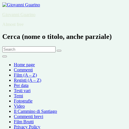
Skip
to
Giovanni Guarino
content
Almost free
Cerca (nome o titolo, anche parziale)
Search
Search
for:
Home page
Commenti
Film (A – Z)
Registi (A – Z)
Per data
Testi vari
Temi
Fotografie
Video
Il Cammino di Santiago
Commenti brevi
Film Brutti
Privacy Policy